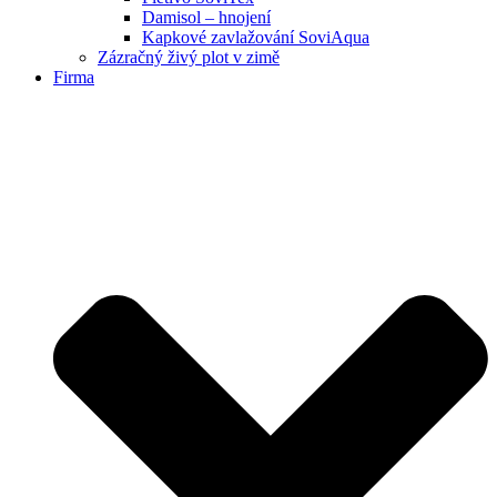
Damisol – hnojení
Kapkové zavlažování SoviAqua
Zázračný živý plot v zimě
Firma