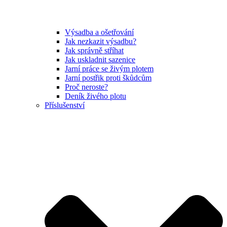
Výsadba a ošetřování
Jak nezkazit výsadbu?
Jak správně stříhat
Jak uskladnit sazenice
Jarní práce se živým plotem
Jarní postřik proti škůdcům
Proč neroste?
Deník živého plotu
Příslušenství