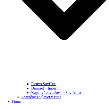
Pletivo SoviTex
Damisol – hnojení
Kapkové zavlažování SoviAqua
Zázračný živý plot v zimě
Firma