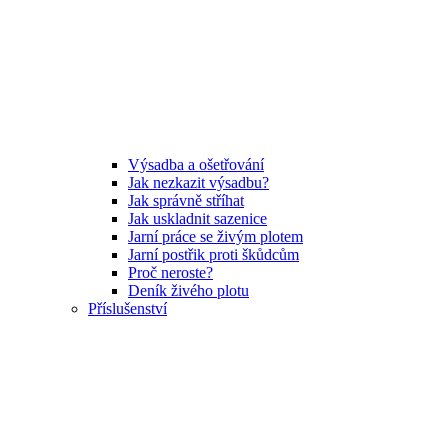
Výsadba a ošetřování
Jak nezkazit výsadbu?
Jak správně stříhat
Jak uskladnit sazenice
Jarní práce se živým plotem
Jarní postřik proti škůdcům
Proč neroste?
Deník živého plotu
Příslušenství