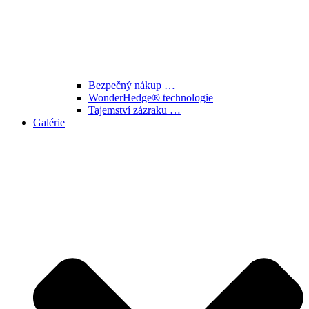
Bezpečný nákup …
WonderHedge® technologie
Tajemství zázraku …
Galérie