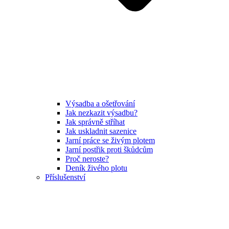
Výsadba a ošetřování
Jak nezkazit výsadbu?
Jak správně stříhat
Jak uskladnit sazenice
Jarní práce se živým plotem
Jarní postřik proti škůdcům
Proč neroste?
Deník živého plotu
Příslušenství