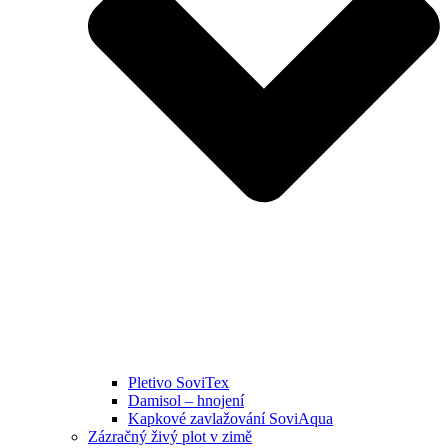
Pletivo SoviTex
Damisol – hnojení
Kapkové zavlažování SoviAqua
Zázračný živý plot v zimě