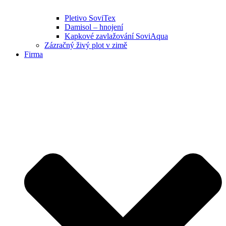
Pletivo SoviTex
Damisol – hnojení
Kapkové zavlažování SoviAqua
Zázračný živý plot v zimě
Firma