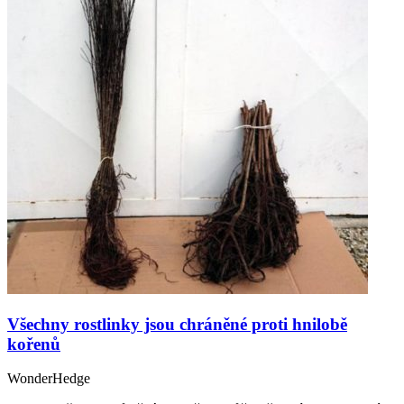
Všechny rostlinky jsou chráněné proti hnilobě
kořenů
WonderHedge