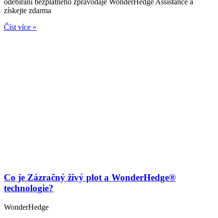
odebírání bezplatného zpravodaje WonderHedge Assistance a
získejte zdarma
Číst více »
Co je Zázračný živý plot a WonderHedge®
technologie?
WonderHedge