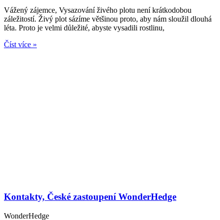
Vážený zájemce, Vysazování živého plotu není krátkodobou
záležitostí. Živý plot sázíme většinou proto, aby nám sloužil dlouhá
léta. Proto je velmi důležité, abyste vysadili rostlinu,
Číst více »
Kontakty, České zastoupení WonderHedge
WonderHedge