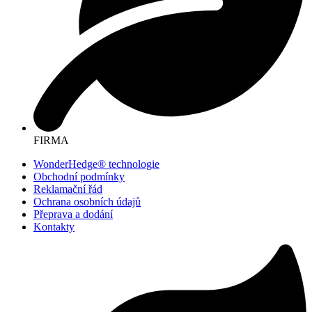
FIRMA
WonderHedge® technologie
Obchodní podmínky
Reklamační řád
Ochrana osobních údajů
Přeprava a dodání
Kontakty