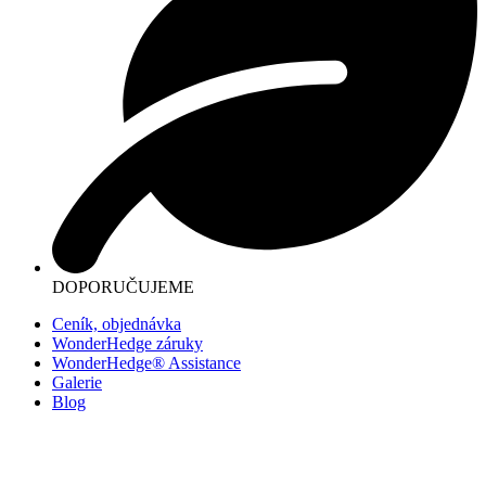
DOPORUČUJEME
Ceník, objednávka
WonderHedge záruky
WonderHedge® Assistance
Galerie
Blog