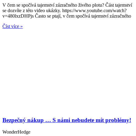
V čem se spočívá tajemství zázračného živého plotu? Část tajemství
se dozvíte z této video ukázky. https://www.youtube.com/watch?
v=480lxzDHPjs Často se ptají, v čem spočívá tajemství zázračného
Číst více »
Bezpečný nákup … S námi nebudete mít problémy!
WonderHedge