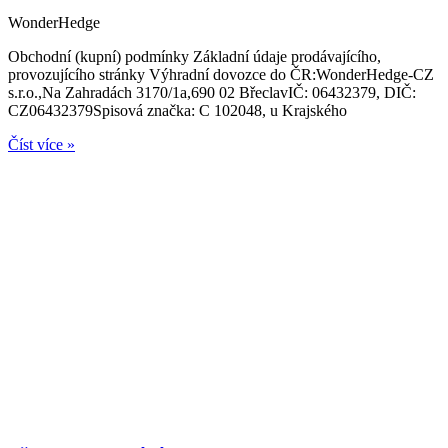
WonderHedge
Obchodní (kupní) podmínky Základní údaje prodávajícího,
provozujícího stránky Výhradní dovozce do ČR:WonderHedge-CZ
s.r.o.,Na Zahradách 3170/1a,690 02 BřeclavIČ: 06432379, DIČ:
CZ06432379Spisová značka: C 102048, u Krajského
Číst více »