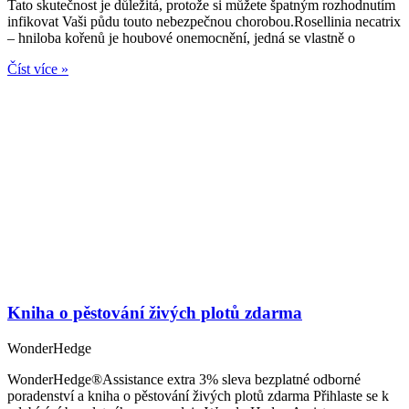
Tato skutečnost je důležitá, protože si můžete špatným rozhodnutím
infikovat Vaši půdu touto nebezpečnou chorobou.Rosellinia necatrix
– hniloba kořenů je houbové onemocnění, jedná se vlastně o
Číst více »
Kniha o pěstování živých plotů zdarma
WonderHedge
WonderHedge®Assistance extra 3% sleva bezplatné odborné
poradenství a kniha o pěstování živých plotů zdarma Přihlaste se k