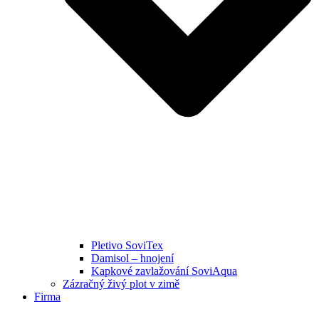
Pletivo SoviTex
Damisol – hnojení
Kapkové zavlažování SoviAqua
Zázračný živý plot v zimě
Firma