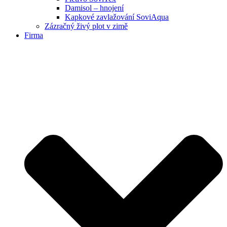
Damisol – hnojení
Kapkové zavlažování SoviAqua
Zázračný živý plot v zimě
Firma