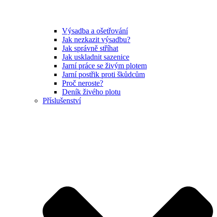
Výsadba a ošetřování
Jak nezkazit výsadbu?
Jak správně stříhat
Jak uskladnit sazenice
Jarní práce se živým plotem
Jarní postřik proti škůdcům
Proč neroste?
Deník živého plotu
Příslušenství