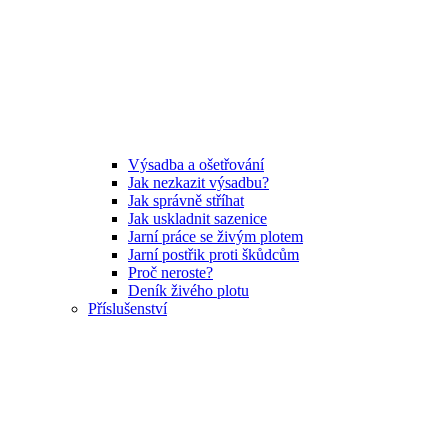
Výsadba a ošetřování
Jak nezkazit výsadbu?
Jak správně stříhat
Jak uskladnit sazenice
Jarní práce se živým plotem
Jarní postřik proti škůdcům
Proč neroste?
Deník živého plotu
Příslušenství