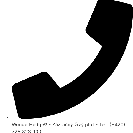
WonderHedge® - Zázračný živý plot - Tel.: (+420)
725 823 900